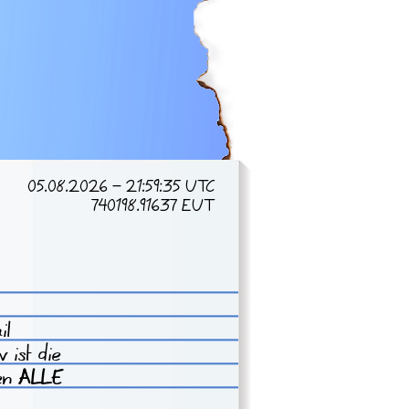
05.08.2026 - 21:59:35 UTC
740198.91637 EUT
il
 ist die
sen
ALLE