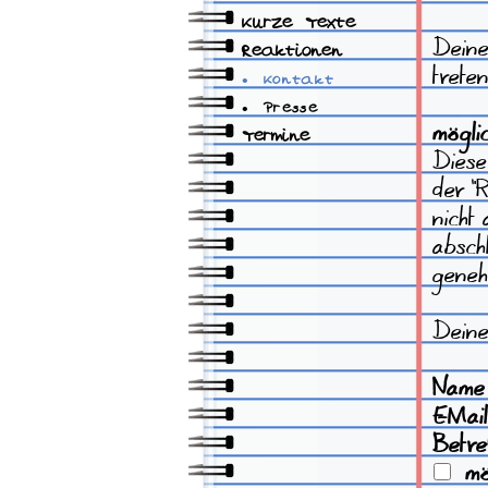
Kurze Texte
Deine 
Reaktionen
treten
•
Kontakt
•
Presse
mögli
Termine
Diese
der "
nicht
absch
geneh
Deine 
Name
E-Mail
Betre
mög