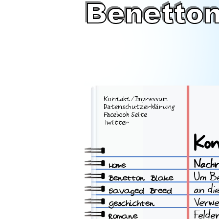
Kontakt
⁄
Impressum
Datenschutzerklärung
Facebook Seite
Twitter
Ko
Nachr
Home
Um Be
Benetton Blake
an di
Savaged Breed
Verwe
Geschichten
Felde
Romane