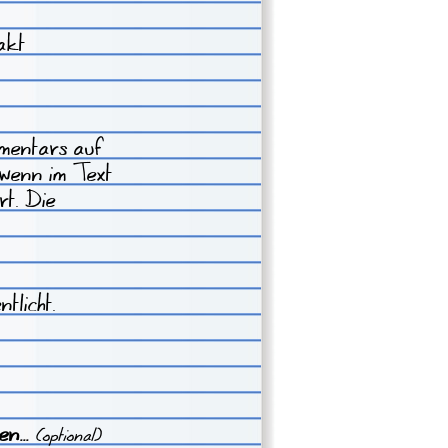
takt
mmentars auf
(wenn im Text
rt. Die
tlicht.
n...
(optional)