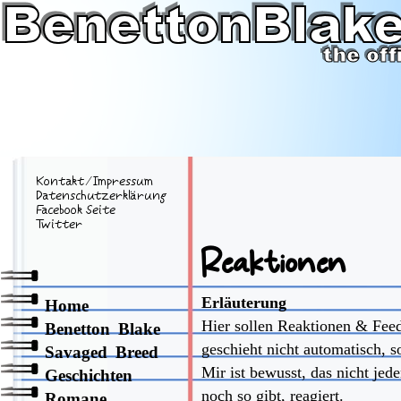
Kontakt
⁄
Impressum
Datenschutzerklärung
Facebook Seite
Twitter
Reaktionen
Erläuterung
Home
Hier sollen Reaktionen & Feed
Benetton Blake
geschieht nicht automatisch, s
Savaged Breed
Mir ist bewusst, das nicht jede
Geschichten
noch so gibt, reagiert.
Romane