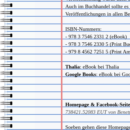
Auch im Buchhandel sollte es j
Veröffentlichungen in allen Be
ISBN-Nummern:
- 978 3 7546 2331 2 (eBook)
- 978 3 7546 2330 5 (Print Bu
- 979 8 4562 7251 5 (Print A
Thalia
:
eBook bei Thalia
Google Books
:
eBook bei Go
Homepage & Facebook-Seite
738421.52083
EUT von
Benet
Soeben gehen diese Homepage 