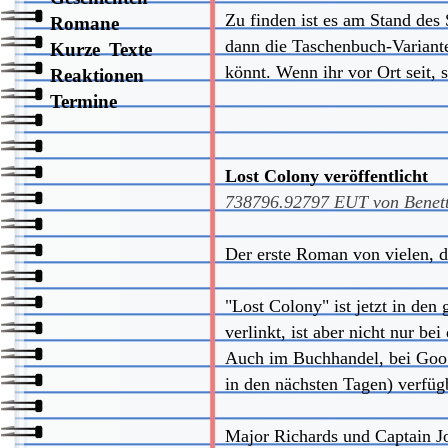
Zu finden ist es am Stand des 
Romane
dann die Taschenbuch-Variante,
Kurze Texte
könnt. Wenn ihr vor Ort seit, 
Reaktionen
Termine
Lost Colony veröffentlicht
738796.92797
EUT von
Benet
Der erste Roman von vielen, d
"Lost Colony" ist jetzt in de
verlinkt, ist aber nicht nur be
Auch im Buchhandel, bei Googl
in den nächsten Tagen) verfügb
Major Richards und Captain Jo