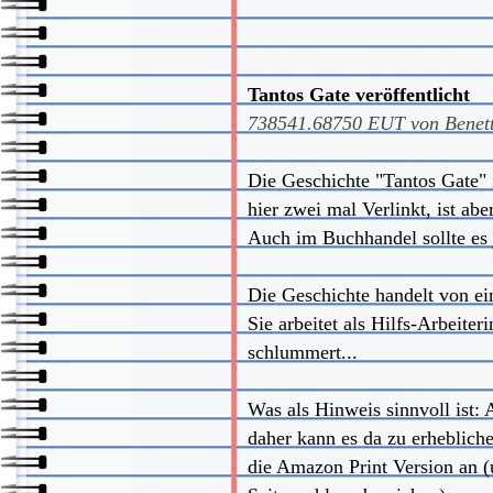
Tantos Gate veröffentlicht
738541.68750
EUT von
Benet
Die Geschichte "Tantos Gate" i
hier zwei mal Verlinkt, ist abe
Auch im Buchhandel sollte es j
Die Geschichte handelt von eine
Sie arbeitet als Hilfs-Arbeite
schlummert...
Was als Hinweis sinnvoll ist:
daher kann es da zu erheblich
die Amazon Print Version an (