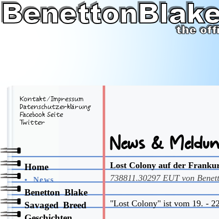
Kontakt
⁄
Impressum
Datenschutzerklärung
Facebook Seite
Twitter
News & Meldu
Lost Colony auf der Franku
Home
738811.30297
EUT von
Benet
•
News
Benetton Blake
"Lost Colony" ist vom 19. - 2
Savaged Breed
Geschichten