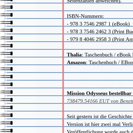
Seitenzahlen abweichen).
ISBN-Nummern:
- 978 3 7546 2987 1 (eBook)
- 978 3 7546 2462 3 (Print Bu
- 979 8 4046 2958 3 (Print A
Thalia
:
Taschenbuch / eBook 
Amazon
:
Taschenbuch / EBo
Mission Odysseus bestellbar
738479.54166
EUT von
Benet
Seit gestern ist die Geschich
Version ist hier zwei mal Verl
Veröffentlichung wurde auch d