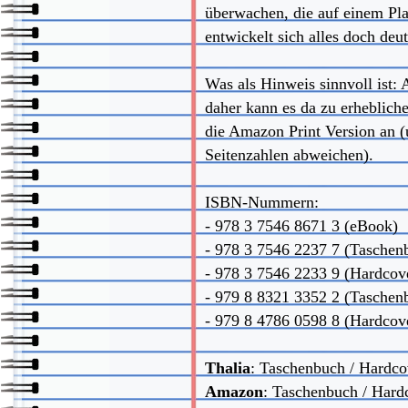
überwachen, die auf einem Plan
entwickelt sich alles doch deutl
Was als Hinweis sinnvoll ist:
daher kann es da zu erheblich
die Amazon Print Version an (
Seitenzahlen abweichen).
ISBN-Nummern:
- 978 3 7546 8671 3 (eBook)
- 978 3 7546 2237 7 (Taschen
- 978 3 7546 2233 9 (Hardcov
- 979 8 8321 3352 2 (Tasche
- 979 8 4786 0598 8 (Hardco
Thalia
:
Taschenbuch
/
Hardco
Amazon
:
Taschenbuch / Hard